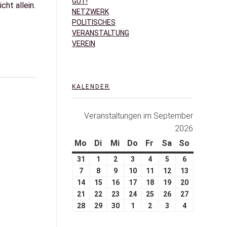
GUT!
ht allein.
NETZWERK
POLITISCHES
VERANSTALTUNG
VEREIN
KALENDER
Veranstaltungen im September
2026
Mo
Di
Mi
Do
Fr
Sa
So
31
1
2
3
4
5
6
7
8
9
10
11
12
13
14
15
16
17
18
19
20
21
22
23
24
25
26
27
28
29
30
1
2
3
4