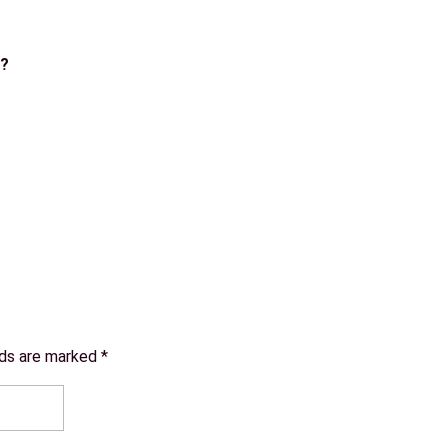
h?
lds are marked *