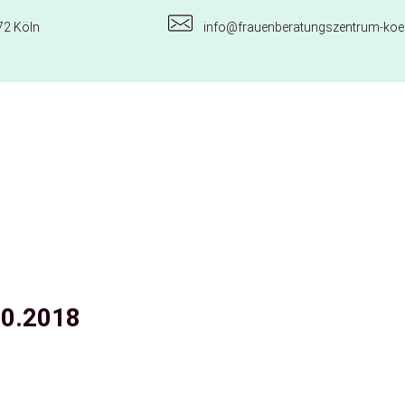
72 Köln
info@frauenberatungszentrum-koel
10.2018