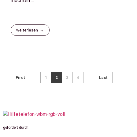
möchten ...
weiterlesen
First
1
2
3
4
Last
gefördert durch: