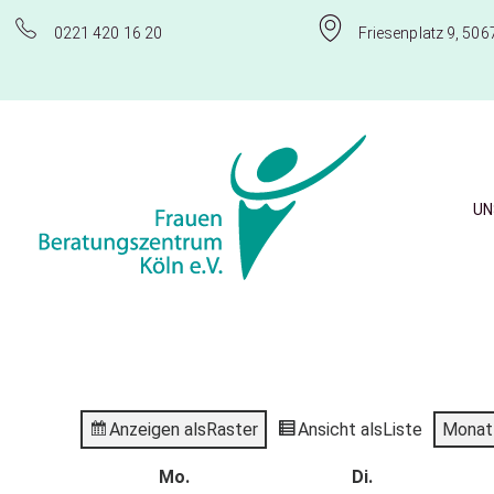
0221 420 16 20
Friesenplatz 9, 506
UN
Frauenberatungszentrum Köln e.V.
Anzeigen als
Raster
Ansicht als
Liste
Monat
Mo.
Di.