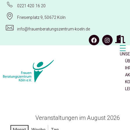
0221 420 16 20
Friesenplatz 9, 50672 Köln
info@frauenberatungszentrum-koeln.de
UNSE
ÜB
I
A
K
Frauenberatungszentrum Köln e.V.
LE
Veranstaltungen im August 2026
Monat
Woche
Tag