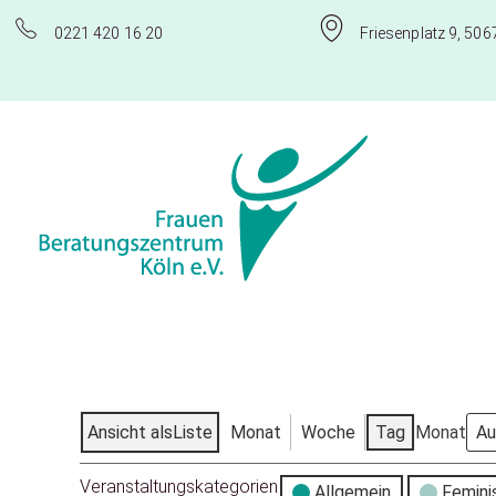
0221 420 16 20
Friesenplatz 9, 506
Frauenberatungszentrum Köln e.V.
Ansicht als
Liste
Monat
Woche
Tag
Monat
Veranstaltungskategorien
Allgemein
Femini