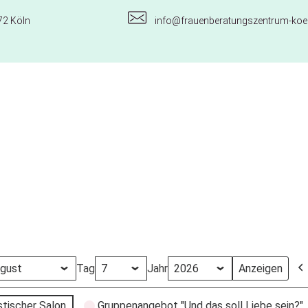
72 Köln
info@frauenberatungszentrum-koel
Tag
Jahr
stischer Salon
Gruppenangebot "Und das soll Liebe sein?"