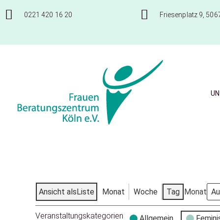
0221 420 16 20
Friesenplatz 9, 506
UN
Frauenberatungszentrum Köln e.V.
Ansicht als
Liste
Monat
Woche
Tag
Monat
Veranstaltungskategorien
Allgemein
Femini