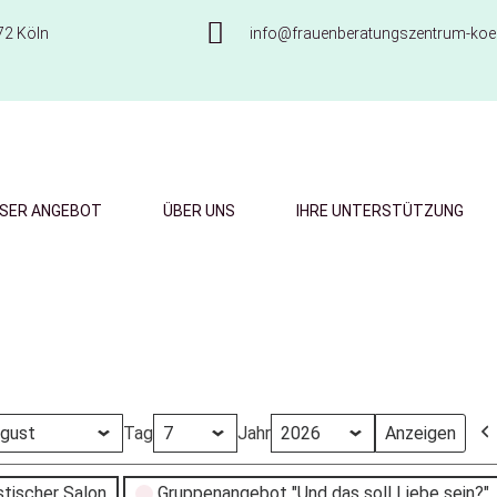
72 Köln
info@frauenberatungszentrum-koel
SER ANGEBOT
ÜBER UNS
IHRE UNTERSTÜTZUNG
Tag
Jahr
stischer Salon
Gruppenangebot "Und das soll Liebe sein?"