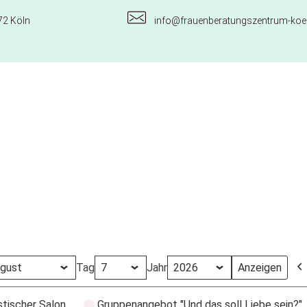
72 Köln
info@frauenberatungszentrum-koel
Tag
Jahr
stischer Salon
Gruppenangebot "Und das soll Liebe sein?"