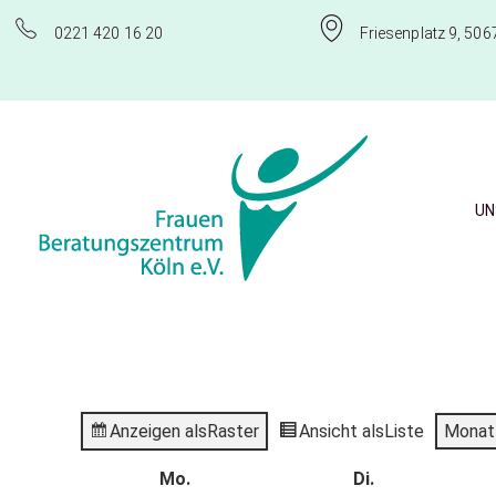
0221 420 16 20
Friesenplatz 9, 506
UN
Frauenberatungszentrum Köln e.V.
Anzeigen als
Raster
Ansicht als
Liste
Monat
Mo.
Di.