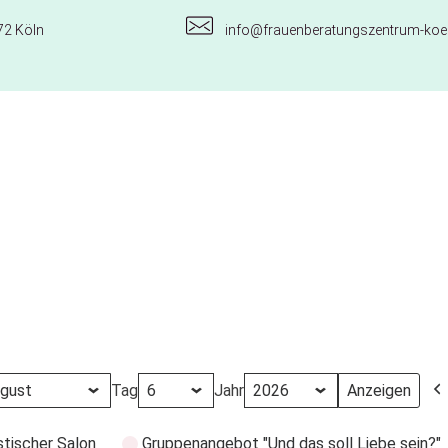
72 Köln
info@frauenberatungszentrum-koel
Tag
Jahr
stischer Salon
Gruppenangebot "Und das soll Liebe sein?"