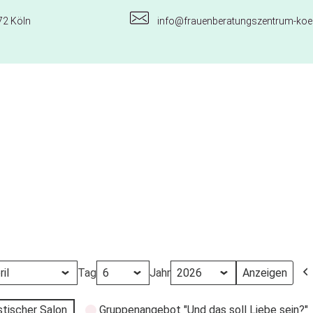
72 Köln
info@frauenberatungszentrum-koel
Tag
Jahr
stischer Salon
Gruppenangebot "Und das soll Liebe sein?"