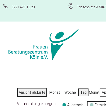
0221 420 16 20
Friesenplatz 9, 506
Frauenberatungszentrum Köln e.V.
Ansicht als
Liste
Monat
Woche
Tag
Monat
Veranstaltungskategorien
Allgemein
Femini