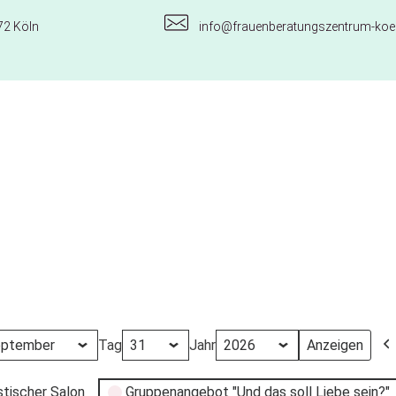
72 Köln
info@frauenberatungszentrum-koel
Tag
Jahr
stischer Salon
Gruppenangebot "Und das soll Liebe sein?"