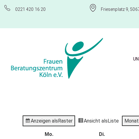
0221 420 16 20
Friesenplatz 9, 506
UN
Frauenberatungszentrum Köln e.V.
Anzeigen als
Raster
Ansicht als
Liste
Monat
Mo.
Di.