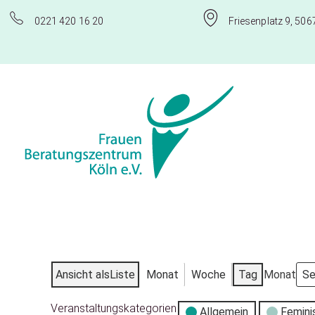
0221 420 16 20
Friesenplatz 9, 506
Frauenberatungszentrum Köln e.V.
Ansicht als
Liste
Monat
Woche
Tag
Monat
Veranstaltungskategorien
Allgemein
Femini