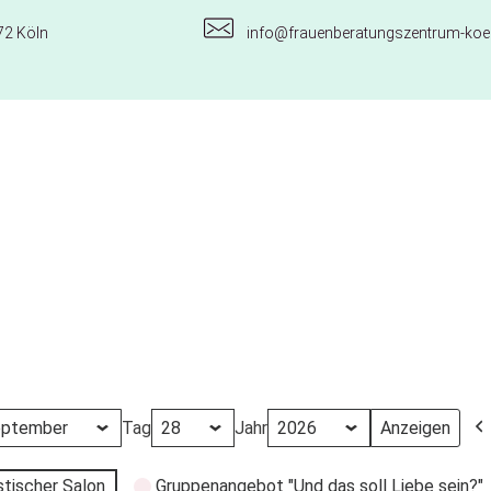
72 Köln
info@frauenberatungszentrum-koel
Tag
Jahr
stischer Salon
Gruppenangebot "Und das soll Liebe sein?"