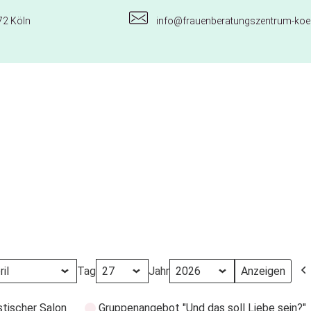
72 Köln
info@frauenberatungszentrum-koel
Tag
Jahr
stischer Salon
Gruppenangebot "Und das soll Liebe sein?"