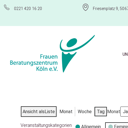
0221 420 16 20
Friesenplatz 9, 506
UN
Frauenberatungszentrum Köln e.V.
Ansicht als
Liste
Monat
Woche
Tag
Monat
Veranstaltungskategorien
Allgemein
Femini