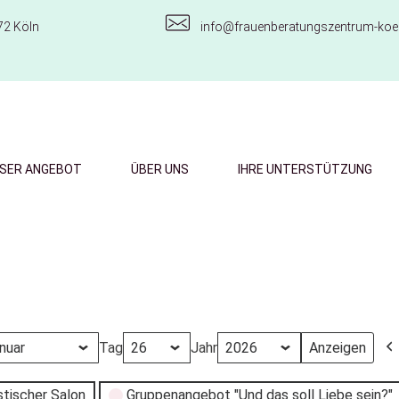
72 Köln
info@frauenberatungszentrum-koel
SER ANGEBOT
ÜBER UNS
IHRE UNTERSTÜTZUNG
Tag
Jahr
stischer Salon
Gruppenangebot "Und das soll Liebe sein?"