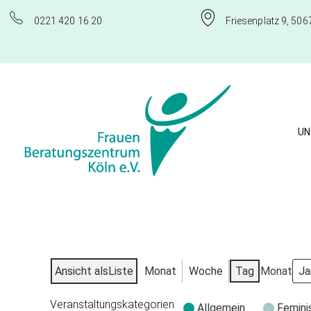
0221 420 16 20
Friesenplatz 9, 506
UN
Frauenberatungszentrum Köln e.V.
Ansicht als
Liste
Monat
Woche
Tag
Monat
Veranstaltungskategorien
Allgemein
Femini