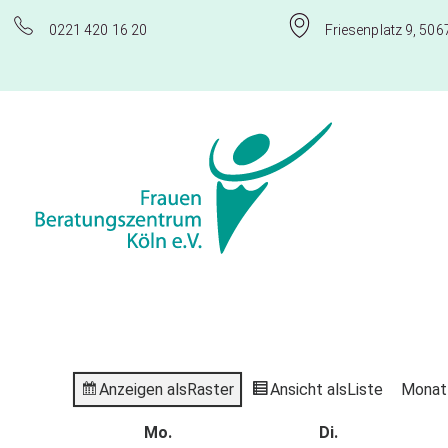
0221 420 16 20
Friesenplatz 9, 506
Frauenberatungszentrum Köln e.V.
Anzeigen als
Raster
Ansicht als
Liste
Monat
Mo.
Di.