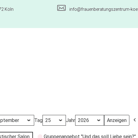
72 Köln
info@frauenberatungszentrum-koel
Tag
Jahr
stischer Salon
Gruppenangebot "Und das soll Liebe sein?"