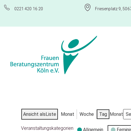
0221 420 16 20
Friesenplatz 9, 506
Frauenberatungszentrum Köln e.V.
Ansicht als
Liste
Monat
Woche
Tag
Monat
Veranstaltungskategorien
Allgemein
Femini