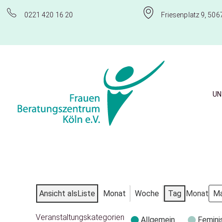
0221 420 16 20
Friesenplatz 9, 506
UN
Frauenberatungszentrum Köln e.V.
Ansicht als
Liste
Monat
Woche
Tag
Monat
Veranstaltungskategorien
Allgemein
Femini