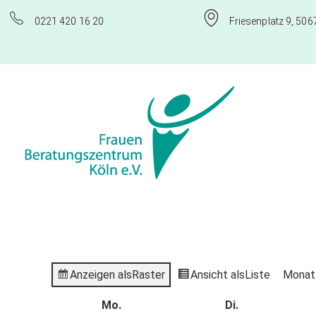
0221 420 16 20
Friesenplatz 9, 506
Frauenberatungszentrum Köln e.V.
Anzeigen als
Raster
Ansicht als
Liste
Monat
Mo.
Di.