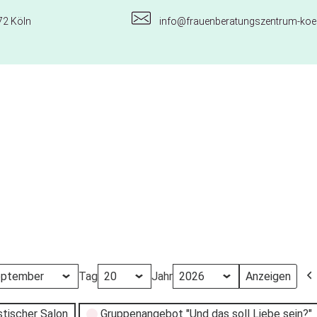
72 Köln
info@frauenberatungszentrum-koel
Tag
Jahr
stischer Salon
Gruppenangebot "Und das soll Liebe sein?"