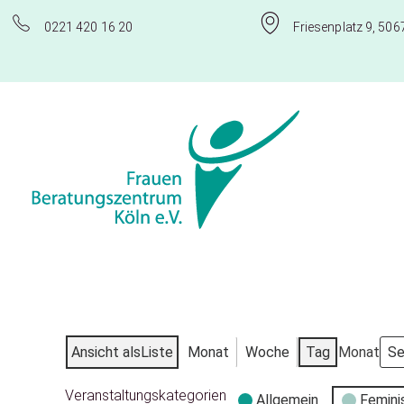
0221 420 16 20
Friesenplatz 9, 506
Frauenberatungszentrum Köln e.V.
Ansicht als
Liste
Monat
Woche
Tag
Monat
Veranstaltungskategorien
Allgemein
Femini