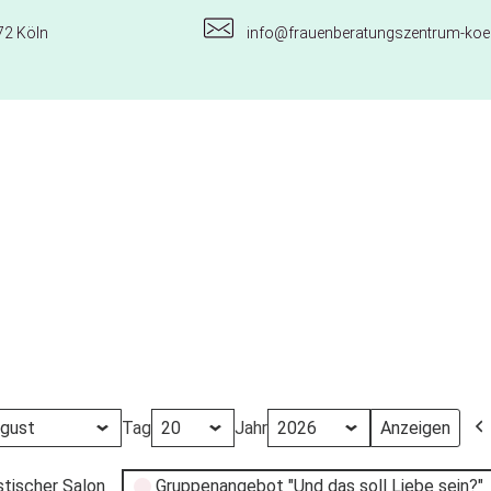
72 Köln
info@frauenberatungszentrum-koel
Tag
Jahr
stischer Salon
Gruppenangebot "Und das soll Liebe sein?"