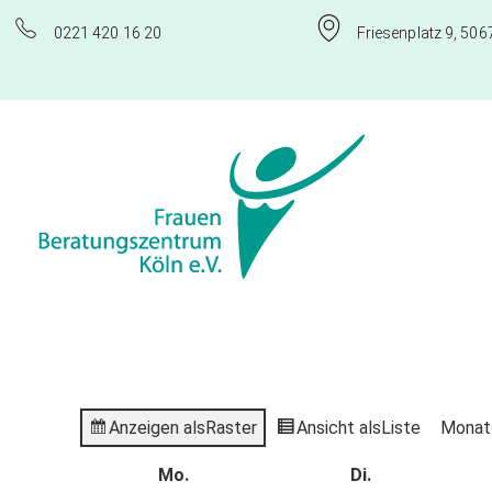
0221 420 16 20
Friesenplatz 9, 506
Frauenberatungszentrum Köln e.V.
Anzeigen als
Raster
Ansicht als
Liste
Monat
Mo.
Di.