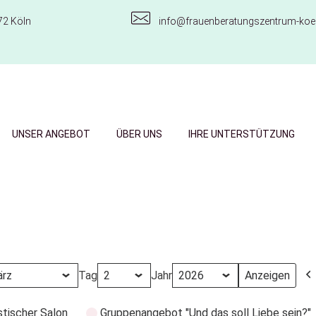
72 Köln
info@frauenberatungszentrum-koel
UNSER ANGEBOT
ÜBER UNS
IHRE UNTERSTÜTZUNG
Tag
Jahr
stischer Salon
Gruppenangebot "Und das soll Liebe sein?"