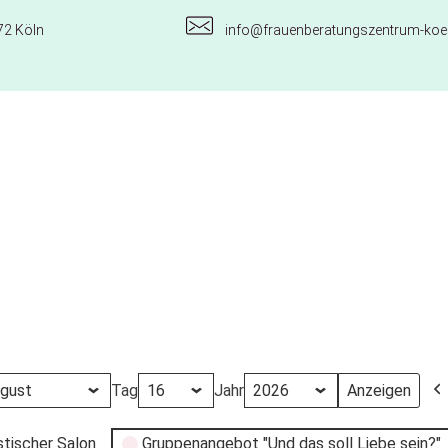
72 Köln
info@frauenberatungszentrum-koel
Tag
Jahr
stischer Salon
Gruppenangebot "Und das soll Liebe sein?"