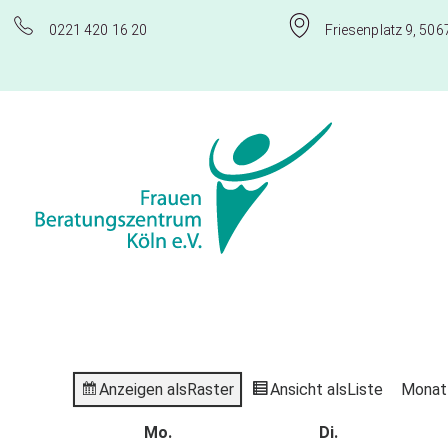
0221 420 16 20
Friesenplatz 9, 506
Frauenberatungszentrum Köln e.V.
Anzeigen als
Raster
Ansicht als
Liste
Monat
Mo.
Di.