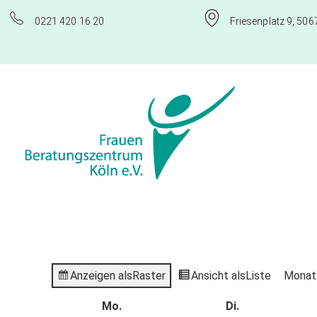
0221 420 16 20
Friesenplatz 9, 506
Frauenberatungszentrum Köln e.V.
Anzeigen als
Raster
Ansicht als
Liste
Monat
Mo.
Di.