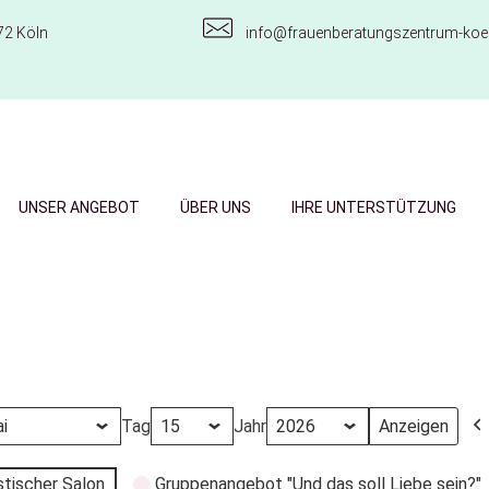
72 Köln
info@frauenberatungszentrum-koel
UNSER ANGEBOT
ÜBER UNS
IHRE UNTERSTÜTZUNG
Tag
Jahr
stischer Salon
Gruppenangebot "Und das soll Liebe sein?"