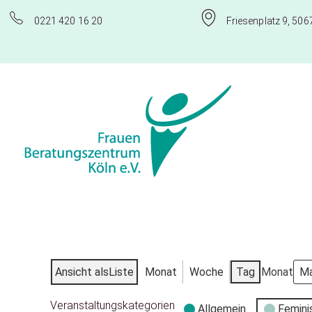
0221 420 16 20
Friesenplatz 9, 506
Frauenberatungszentrum Köln e.V.
Ansicht als
Liste
Monat
Woche
Tag
Monat
Veranstaltungskategorien
Allgemein
Femini