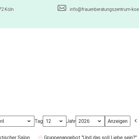
72 Köln
info@frauenberatungszentrum-koel
Tag
Jahr
stischer Salon
Gruppenangebot "Und das soll Liebe sein?"