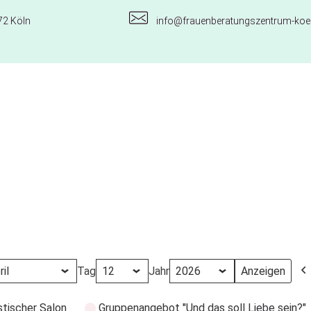
72 Köln
info@frauenberatungszentrum-koel
Tag
Jahr
stischer Salon
Gruppenangebot "Und das soll Liebe sein?"