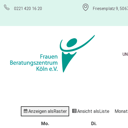
0221 420 16 20
Friesenplatz 9, 506
UN
Frauenberatungszentrum Köln e.V.
Anzeigen als
Raster
Ansicht als
Liste
Monat
Mo.
Di.