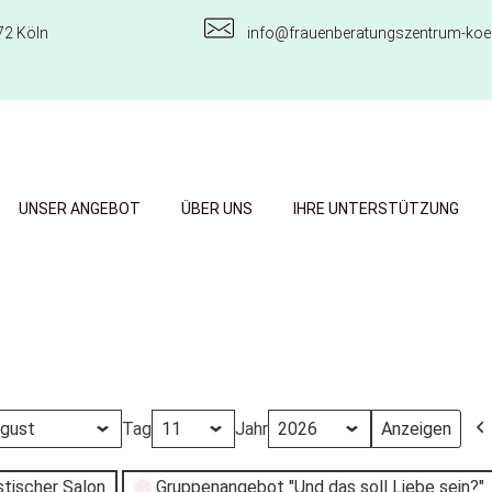
72 Köln
info@frauenberatungszentrum-koel
UNSER ANGEBOT
ÜBER UNS
IHRE UNTERSTÜTZUNG
Tag
Jahr
stischer Salon
Gruppenangebot "Und das soll Liebe sein?"