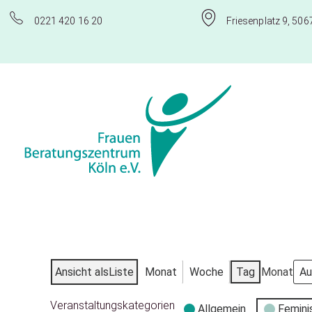
0221 420 16 20
Friesenplatz 9, 506
Frauenberatungszentrum Köln e.V.
Ansicht als
Liste
Monat
Woche
Tag
Monat
Veranstaltungskategorien
Allgemein
Femini