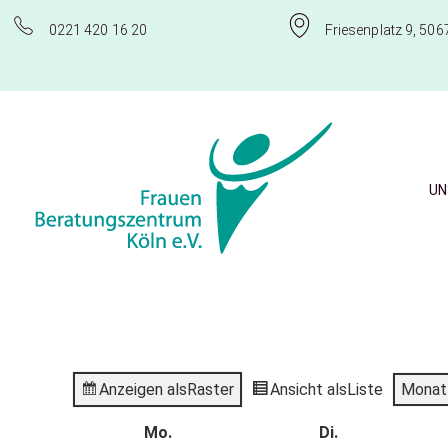
0221 420 16 20
Friesenplatz 9, 506
UN
Frauenberatungszentrum Köln e.V.
Anzeigen als
Raster
Ansicht als
Liste
Monat
Mo.
Di.