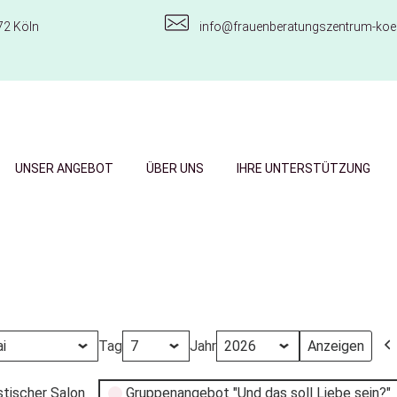
72 Köln
info@frauenberatungszentrum-koel
UNSER ANGEBOT
ÜBER UNS
IHRE UNTERSTÜTZUNG
Tag
Jahr
stischer Salon
Gruppenangebot "Und das soll Liebe sein?"