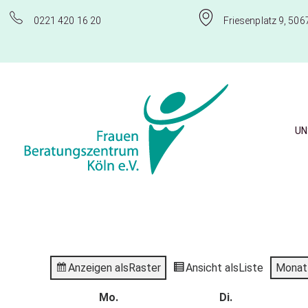
0221 420 16 20
Friesenplatz 9, 506
UN
Frauenberatungszentrum Köln e.V.
Anzeigen als
Raster
Ansicht als
Liste
Monat
Mo.
Di.